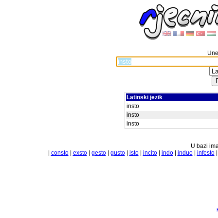
Unes
Latinski jezik
insto
insto
insto
U bazi ima
|
consto
|
exsto
|
gesto
|
gusto
|
isto
|
incito
|
indo
|
induo
|
infesto