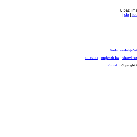
U bazi ima
|
sto
|
ist
Međunarodni rječnik
eros.ba
-
mojweb.ba
-
vicevi.ne
Kontakt
| Copyright