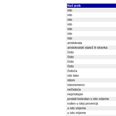
Naš jezik
isto
isto
isto
isto
isto
isto
isto
aristokrata
aristokratski stalež ili stranka
čisto
čisto
čisto
čisto
čistoća
isto tako
istom
istovremeno
nečistoća
nepristojan
postati bolestan u isto vrijeme
rođen u istoj provinciji
u isto vrijeme
u isto vrijeme