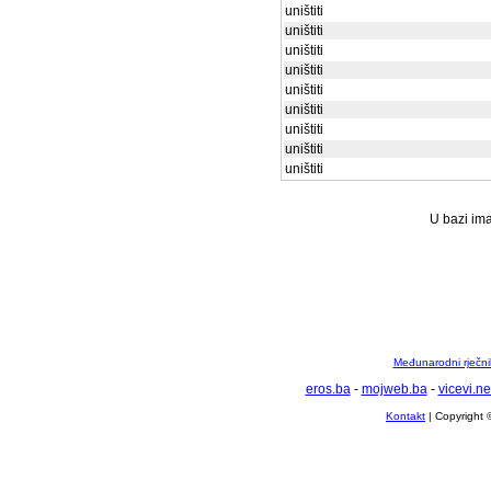
uništiti
uništiti
uništiti
uništiti
uništiti
uništiti
uništiti
uništiti
uništiti
U bazi ima
Međunarodni rječnik
eros.ba
-
mojweb.ba
-
vicevi.ne
Kontakt
| Copyright