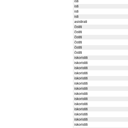
isti
isti
isti
isti
asistirati
čistiti
čistiti
čistiti
čistiti
čistiti
čistiti
iskoristiti
iskoristiti
iskoristiti
iskoristiti
iskoristiti
iskoristiti
iskoristiti
iskoristiti
iskoristiti
iskoristiti
iskoristiti
iskoristiti
iskoristiti
iskoristiti