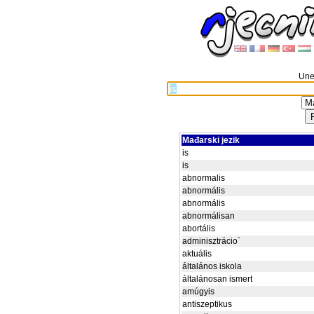
Unes
Mađarski jezik
is
is
abnormalis
abnormális
abnormális
abnormálisan
abortális
adminisztrácio`
aktuális
általános iskola
általánosan ismert
amúgyis
antiszeptikus