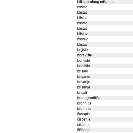
biti suprotnog mišljenja
blistati
blistati
blistati
blistati
blistati
blistav
blistav
blistav
bojište
boravište
borilište
borilište
brisalo
brisanje
brisanje
brisanje
brisati
brodogradilište
bronhitis
bronhitis
časopis
čišćenje
čišćenje
čišćenje