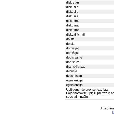
diskretan
diskusija
diskusija
diskusija
diskutirati
diskutirati
diskutirati
diskvalificirati
doista
doista
domišljat
domišljat
dopisivanje
dopisnica
dramski pisac
dvorište
dvosmislen
egzistencija
egzistencija
Upit generiše previše rezultata.
Pojednostavite upit, ili pretražite 
specijalni način.
U bazi ima
|