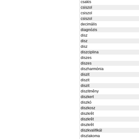
csakis
csiszol
csiszol
csiszol
decimális
diagnózis
disz
disz
disz
diszciplina
diszes
diszes
diszharmónia
diszit
diszit
diszit
diszitměny
diszkert
diszkó
diszkosz
diszkrět
diszkrět
diszkrět
diszkvalifikál
diszlakoma