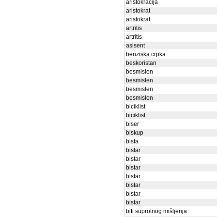
aristokracija
aristokrat
aristokrat
artritis
artritis
asisent
benziska crpka
beskoristan
besmislen
besmislen
besmislen
besmislen
biciklist
biciklist
biser
biskup
bista
bistar
bistar
bistar
bistar
bistar
bistar
bistar
biti suprotnog mišljenja