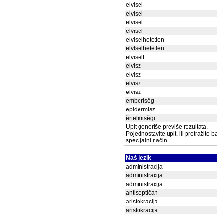
elvisel
elvisel
elvisel
elvisel
elviselhetetlen
elviselhetetlen
elviselt
elvisz
elvisz
elvisz
elvisz
emberisěg
epidermisz
ěrtelmisěgi
Upit generiše previše rezultata.
Pojednostavite upit, ili pretražite 
specijalni način.
Naš jezik
administracija
administracija
administracija
antiseptičan
aristokracija
aristokracija