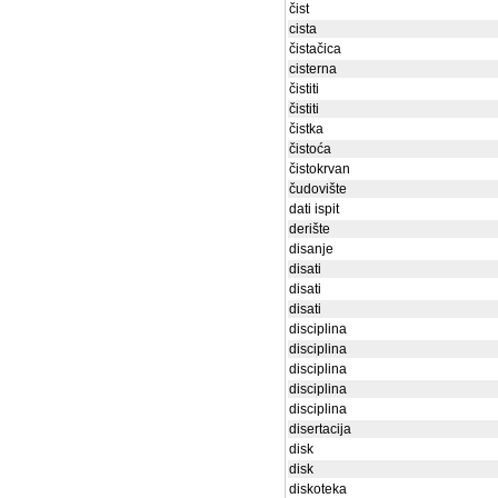
čist
cista
čistačica
cisterna
čistiti
čistiti
čistka
čistoća
čistokrvan
čudovište
dati ispit
derište
disanje
disati
disati
disati
disciplina
disciplina
disciplina
disciplina
disciplina
disertacija
disk
disk
diskoteka