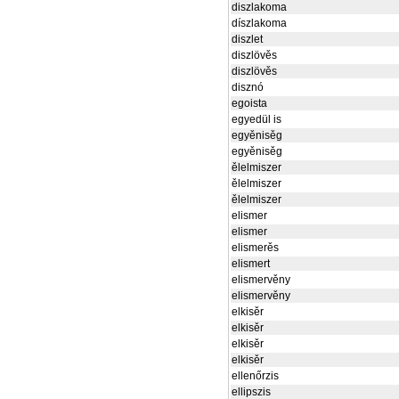
diszlakoma
díszlakoma
diszlet
diszlövěs
diszlövěs
disznó
egoista
egyedül is
egyěnisěg
egyěnisěg
ělelmiszer
ělelmiszer
ělelmiszer
elismer
elismer
elismerěs
elismert
elismervěny
elismervěny
elkisěr
elkisěr
elkisěr
elkisěr
ellenőrzis
ellipszis