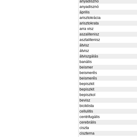
anyadiszno
anyadisznó
április
arisztokrácia
arisztokrata
arra visz
aszalitenisz
asztalitenisz
átvisz
átvisz
átviszgálás
banális
beismer
beismerěs
beismerěs
bepiszkit
bepiszkit
bepiszkol
bevisz
biciklista
cellulitis
centrifugális
cerebrális
ciszta
ciszterna