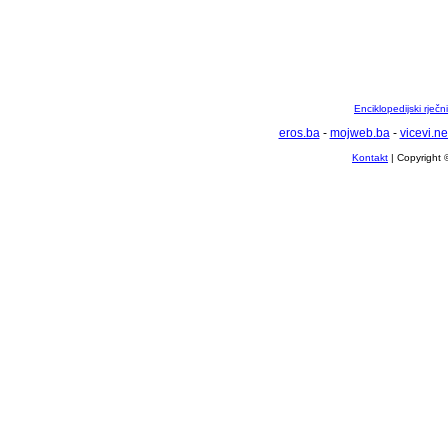
Enciklopedijski rječ
eros.ba
-
mojweb.ba
-
vicevi.ne
Kontakt
| Copyright