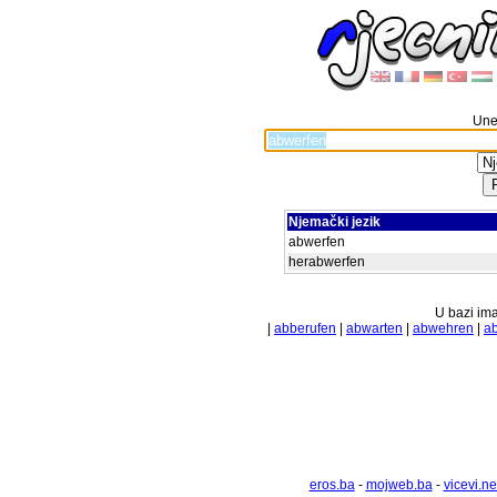
Unes
Njemački jezik
abwerfen
herabwerfen
U bazi ima
|
abberufen
|
abwarten
|
abwehren
|
a
eros.ba
-
mojweb.ba
-
vicevi.ne