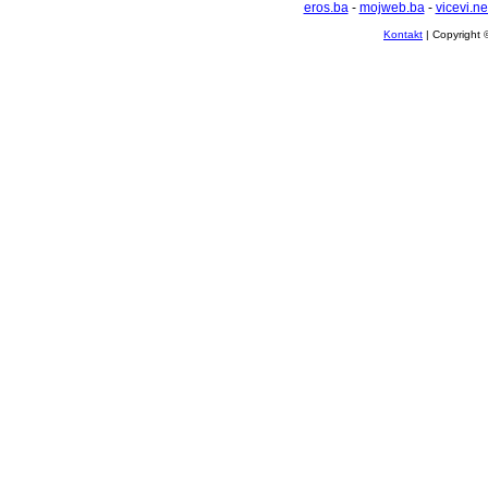
eros.ba
-
mojweb.ba
-
vicevi.ne
Kontakt
| Copyright