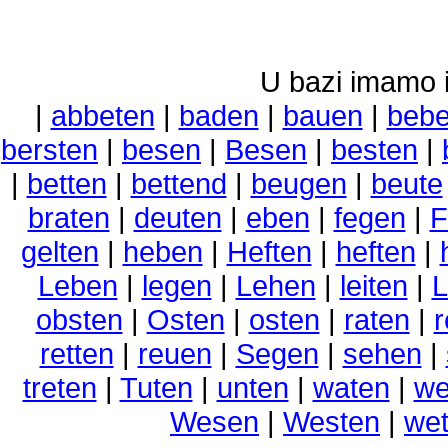
U bazi imamo i 
|
abbeten
|
baden
|
bauen
|
beb
bersten
|
besen
|
Besen
|
besten
|
|
betten
|
bettend
|
beugen
|
beute
braten
|
deuten
|
eben
|
fegen
|
F
gelten
|
heben
|
Heften
|
heften
|
Leben
|
legen
|
Lehen
|
leiten
|
L
obsten
|
Osten
|
osten
|
raten
|
retten
|
reuen
|
Segen
|
sehen
|
treten
|
Tuten
|
unten
|
waten
|
we
Wesen
|
Westen
|
we