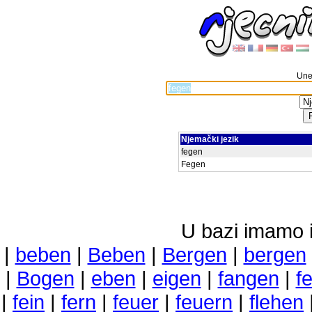
Unes
Njemački jezik
fegen
Fegen
U bazi imamo i 
|
beben
|
Beben
|
Bergen
|
bergen
|
Bogen
|
eben
|
eigen
|
fangen
|
f
|
fein
|
fern
|
feuer
|
feuern
|
flehen