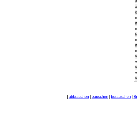
|
abbrauchen
|
bauschen
|
berauschen
|
B