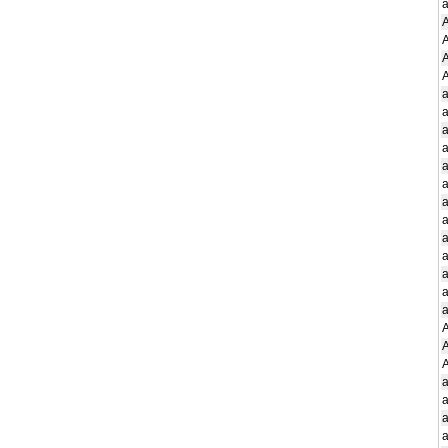
a
A
A
A
A
a
a
a
a
a
a
a
a
a
a
a
a
a
A
A
A