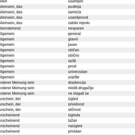
llein
usamljen
lleinsein, das
pustinja
lleinsein, das
samoća
lleinsein, das
usamljenost
lleinsein, das
zabito mjesto
lleinstehend
nesparen
llgemein
general
llgemein
glavni
llgemein
javan
llgemein
običan
llgemein
obično
llgemein
opšti
llgemein
prost
llgemein
univerzalan
llgemein
uopšte
nderer Meinung sein
disidencija
nderer Meinung sein
misliti drugačije
nderer Meinung sein
ne slagati se
nschein, der
izgled
nschein, der
prividnost
nschein, der
sličnost
anscheinend
izgleda
anscheinend
lažan
anscheinend
naizgled
anscheinend
prividan