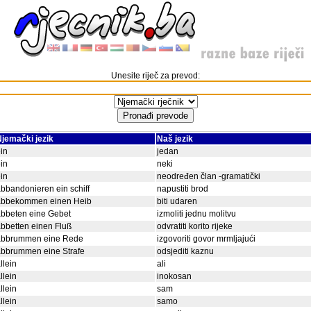
Unesite riječ za prevod:
jemački jezik
Naš jezik
in
jedan
in
neki
in
neodređen član -gramatički
bbandonieren ein schiff
napustiti brod
abbekommen einen Heib
biti udaren
bbeten eine Gebet
izmoliti jednu molitvu
bbetten einen Fluß
odvratiti korito rijeke
abbrummen eine Rede
izgovoriti govor mrmljajući
abbrummen eine Strafe
odsjediti kaznu
llein
ali
llein
inokosan
llein
sam
llein
samo