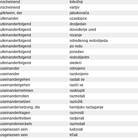
anscheinend
tobožnji
anscheinend
varljiv
pfelwein, der
jabukovača
ufeinander
uzastopce
ufeinanderfolgend
dosljedan
ufeinanderfolgend
dovođenje ured
ufeinanderfolgend
nizanje
ufeinanderfolgend
određenog redoslijeda
ufeinanderfolgend
po redu
ufeinanderfolgend
poređan
ufeinanderfolgend
redoslijedni
ufeinanderfolgend
sledeći
auseinander
odvojeno
auseinander
razdvojeno
auseinandergehen
rastati se
auseinandergehen
razići se
auseinandernehmen
rasklopiti
useinanderrollen
razmotati
auseinandersetzen
razložiti
useinandersetzung, die
hemijsko razlaganje
auseinandertragen
raznositi
useinandertreiben
rastjerati
auseinanderwickeln
razmotati
usgelassen sein
ludovati
usgelassen sein
trčati