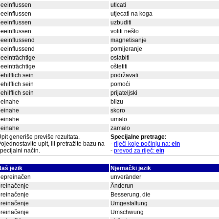
eeinflussen
uticati
eeinflussen
utjecati na koga
eeinflussen
uzbuditi
eeinflussen
voliti nešto
eeinflussend
magnetisanje
eeinflussend
pomijeranje
eeinträchtige
oslabiti
eeinträchtige
oštetiti
ehilflich sein
podržavati
ehilflich sein
pomoći
ehilflich sein
prijateljski
beinahe
blizu
beinahe
skoro
beinahe
umalo
beinahe
zamalo
pit generiše previše rezultata.
Specijalne pretrage:
ojednostavite upit, ili pretražite bazu na
-
riječi koje počinju na:
ein
pecijalni način.
-
prevod za riječ:
ein
aš jezik
Njemački jezik
nepreinačen
unveränder
reinačenje
Änderun
reinačenje
Besserung, die
reinačenje
Umgestaltung
reinačenje
Umschwung