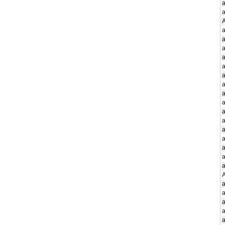
A
a
a
a
a
a
a
a
a
a
a
A
a
a
a