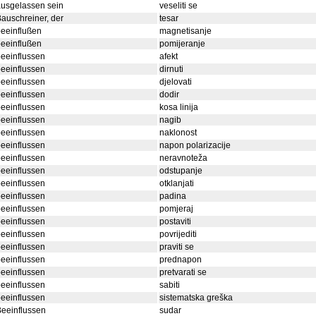
usgelassen sein
veseliti se
auschreiner, der
tesar
eeinflußen
magnetisanje
eeinflußen
pomijeranje
eeinflussen
afekt
eeinflussen
dirnuti
eeinflussen
djelovati
eeinflussen
dodir
eeinflussen
kosa linija
eeinflussen
nagib
eeinflussen
naklonost
eeinflussen
napon polarizacije
eeinflussen
neravnoteža
eeinflussen
odstupanje
eeinflussen
otklanjati
eeinflussen
padina
eeinflussen
pomjeraj
eeinflussen
postaviti
eeinflussen
povrijediti
eeinflussen
praviti se
eeinflussen
prednapon
eeinflussen
pretvarati se
eeinflussen
sabiti
eeinflussen
sistematska greška
eeinflussen
sudar