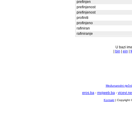
prefinjen
prefinjenost
prefinjenost
profiniti
profinjeno
rafiniran
rafiniranje
U bazi ima
|
bin
|
ein
|
f
Međunarodni rječnik
eros.ba
-
mojweb.ba
-
vicevi.ne
Kontakt
| Copyright