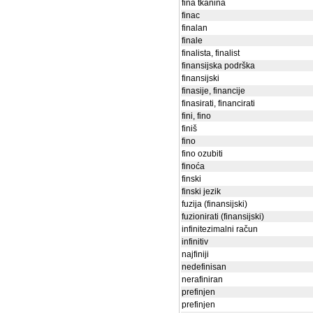
fina tkanina
finac
finalan
finale
finalista, finalist
finansijska podrška
finansijski
finasije, financije
finasirati, financirati
fini, fino
finiš
fino
fino ozubiti
finoća
finski
finski jezik
fuzija (finansijski)
fuzionirati (finansijski)
infinitezimalni račun
infinitiv
najfiniji
nedefinisan
nerafiniran
prefinjen
prefinjen