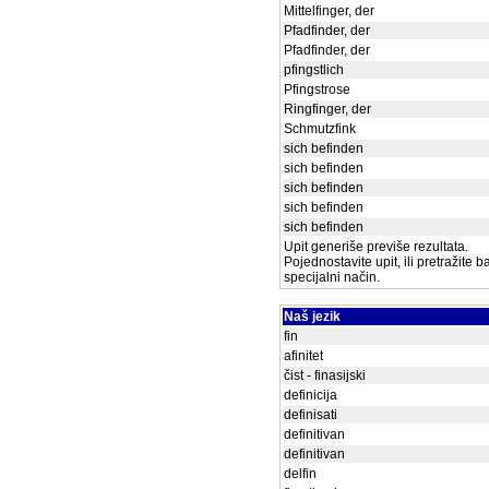
Mittelfinger, der
Pfadfinder, der
Pfadfinder, der
pfingstlich
Pfingstrose
Ringfinger, der
Schmutzfink
sich befinden
sich befinden
sich befinden
sich befinden
sich befinden
Upit generiše previše rezultata.
Pojednostavite upit, ili pretražite 
specijalni način.
Naš jezik
fin
afinitet
čist - finasijski
definicija
definisati
definitivan
definitivan
delfin