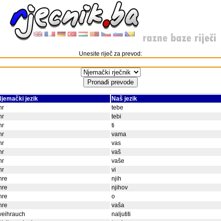
Unesite riječ za prevod:
jemački jezik
Naš jezik
hr
tebe
hr
tebi
hr
ti
hr
vama
hr
vas
hr
vaš
hr
vaše
hr
vi
hre
njih
hre
njihov
hre
o
hre
vaša
weihrauch
naljutiti