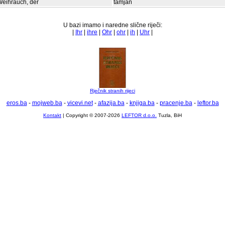
eihrauch, der
tamjan
U bazi imamo i naredne slične riječi:
|
Ihr
|
ihre
|
Ohr
|
ohr
|
ih
|
Uhr
|
Rječnik stranih rijeci
eros.ba
-
mojweb.ba
-
vicevi.net
-
afazija.ba
-
knjiga.ba
-
pracenje.ba
-
leftor.ba
Kontakt
| Copyright © 2007-2026
LEFTOR d.o.o.
Tuzla, BiH