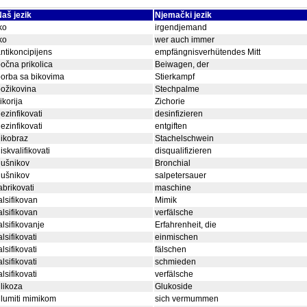
aš jezik
Njemački jezik
ko
irgendjemand
ko
wer auch immer
ntikoncipijens
empfängnisverhütendes Mitt
očna prikolica
Beiwagen, der
orba sa bikovima
Stierkampf
ožikovina
Stechpalme
ikorija
Zichorie
ezinfikovati
desinfizieren
ezinfikovati
entgiften
ikobraz
Stachelschwein
iskvalifikovati
disqualifizieren
dušnikov
Bronchial
dušnikov
salpetersauer
abrikovati
maschine
alsifikovan
Mimik
alsifikovan
verfälsche
alsifikovanje
Erfahrenheit, die
alsifikovati
einmischen
alsifikovati
fälschen
alsifikovati
schmieden
alsifikovati
verfälsche
likoza
Glukoside
lumiti mimikom
sich vermummen