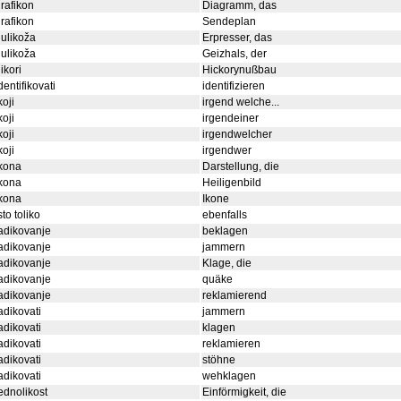
rafikon
Diagramm, das
rafikon
Sendeplan
ulikoža
Erpresser, das
ulikoža
Geizhals, der
ikori
Hickorynußbau
dentifikovati
identifizieren
koji
irgend welche...
koji
irgendeiner
koji
irgendwelcher
koji
irgendwer
kona
Darstellung, die
kona
Heiligenbild
kona
Ikone
sto toliko
ebenfalls
adikovanje
beklagen
adikovanje
jammern
adikovanje
Klage, die
adikovanje
quäke
adikovanje
reklamierend
adikovati
jammern
adikovati
klagen
adikovati
reklamieren
adikovati
stöhne
adikovati
wehklagen
ednolikost
Einförmigkeit, die