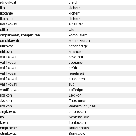
ednolikost
gleich
ikot
kichern
ikotanje
kichern
ikotati se
kichern
lasifikovati
einstufen
oliko
wie
omplikovan, kompliciran
kompliziert
omplikovati
komplizieren
ritikovati
beschädige
ritikovati
kritisieren
valifikovan
bewandt
valifikovan
geeignet
valifikovan
geüb
valifikovan
regelmäß
valifikovati
ausbilden
valifikovati
zug
vantifikovati
befähige
eksikon
Lexikon
eksikon
Thesaurus
eksikon
Wörterbuch, das
etnjikovac
einpassen
iko
Schiene, die
ikovati
frohlocken
jetnjikovac
Bauernhaus
jetnjikovac
Bungalow