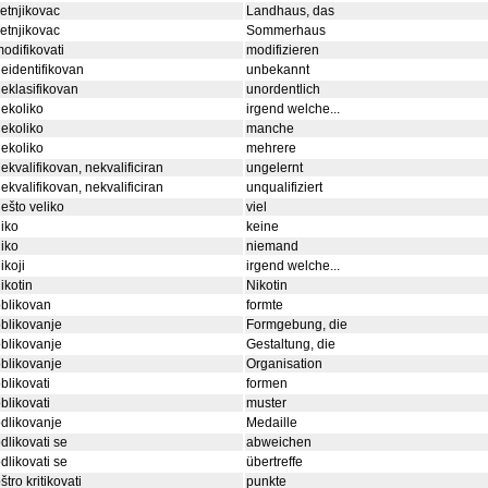
jetnjikovac
Landhaus, das
jetnjikovac
Sommerhaus
odifikovati
modifizieren
eidentifikovan
unbekannt
eklasifikovan
unordentlich
ekoliko
irgend welche...
ekoliko
manche
ekoliko
mehrere
ekvalifikovan, nekvalificiran
ungelernt
ekvalifikovan, nekvalificiran
unqualifiziert
ešto veliko
viel
iko
keine
iko
niemand
ikoji
irgend welche...
ikotin
Nikotin
blikovan
formte
blikovanje
Formgebung, die
blikovanje
Gestaltung, die
blikovanje
Organisation
blikovati
formen
blikovati
muster
dlikovanje
Medaille
dlikovati se
abweichen
dlikovati se
übertreffe
štro kritikovati
punkte