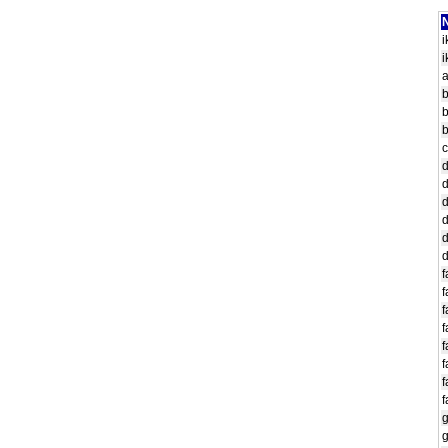
N
i
i
a
b
b
b
c
d
d
d
d
f
f
f
f
f
f
f
f
g
g