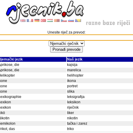
Unesite riječ za prevod:
jemački jezik
Naš jezik
prikose, die
kajsija
prikose, die
marelica
elikopter
helihopter
kone
ikona
kone
portret
kone
slika
exikographie
leksigrafija
Lexikon
leksikon
Lexikon
riječnik
ikö
liker
ikotin
nikotin
Semikolon
tačka i zarez
rikot, das
triko