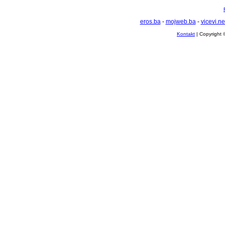
eros.ba
-
mojweb.ba
-
vicevi.ne
Kontakt
| Copyright