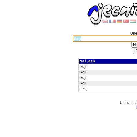
Unes
Naš jezik
ikoji
ikoji
ikoji
ikoji
nikoji
U bazi ima
|