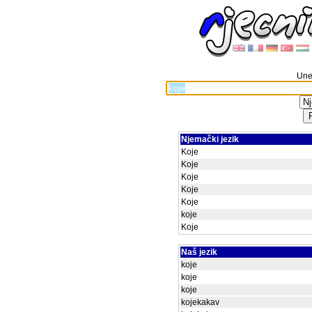
Unes
Njemački jezik
Koje
Koje
Koje
Koje
Koje
koje
Koje
Naš jezik
koje
koje
koje
kojekakav