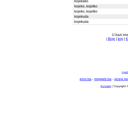
kojekako
kojeko, kojetko
kojeko, kojetko
kojekuda
kojekuda
U bazi ima
|
Boje
|
koji
|
K
Ljuds
eros.ba
-
mojweb.ba
-
vicevi.ne
Kontakt
| Copyright