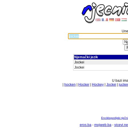
Unes
Njemački jezik
Jockei
Jockei
U bazi ima
|
hocken
|
Hocker
|
Hockey
|
Jockei
|
jucke
Enciklopedijski rječ
eros.ba
-
mojweb.ba
-
vicevi.ne