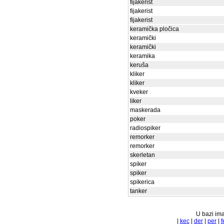
fijakerist
fijakerist
fijakerist
keramička pločica
keramički
keramički
keramika
keruša
kliker
kliker
kveker
liker
maskerada
poker
radiospiker
remorker
remorker
skerletan
spiker
spiker
spikerica
tanker
U bazi ima
|
kec
|
der
|
per
|
f