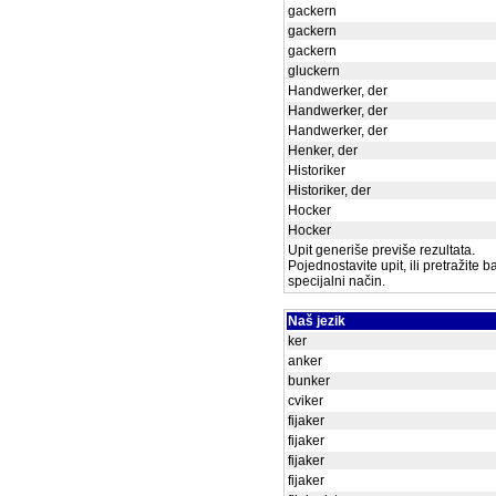
gackern
gackern
gackern
gluckern
Handwerker, der
Handwerker, der
Handwerker, der
Henker, der
Historiker
Historiker, der
Hocker
Hocker
Upit generiše previše rezultata.
Pojednostavite upit, ili pretražite 
specijalni način.
Naš jezik
ker
anker
bunker
cviker
fijaker
fijaker
fijaker
fijaker