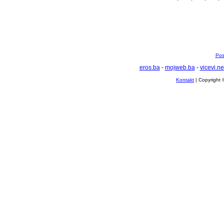
Pos
eros.ba
-
mojweb.ba
-
vicevi.ne
Kontakt
| Copyright