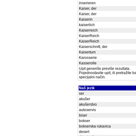
inserieren
Kaiser, der
Kaiser, der
Kaiserin
kaiserlich
Kaiserreich
KaiserReich
KaiserReich
Kaiserschnitt, der
Kaisertum
Karosserie
Kasserolle
Upit generiše previše rezultata.
Pojednostavite upit, ili pretražite 
specijalni način.
Naš jezik
ser
akušer
akušerstvo
autoservis
biser
bokser
bokserska rukavica
desert