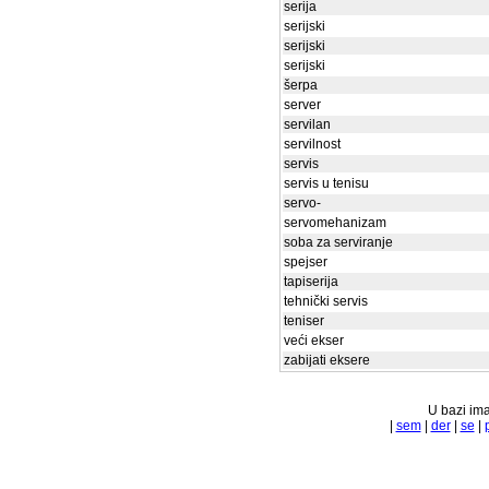
serija
serijski
serijski
serijski
šerpa
server
servilan
servilnost
servis
servis u tenisu
servo-
servomehanizam
soba za serviranje
spejser
tapiserija
tehnički servis
teniser
veći ekser
zabijati eksere
U bazi ima
|
sem
|
der
|
se
|