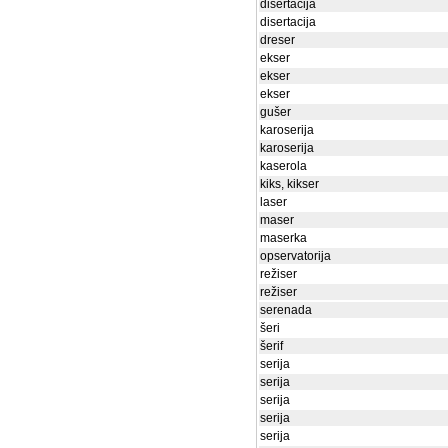
disertacija
disertacija
dreser
ekser
ekser
ekser
gušer
karoserija
karoserija
kaserola
kiks, kikser
laser
maser
maserka
opservatorija
režiser
režiser
serenada
šeri
šerif
serija
serija
serija
serija
serija