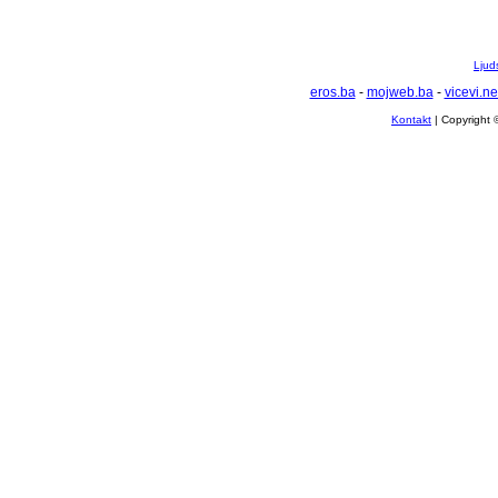
Ljuds
eros.ba
-
mojweb.ba
-
vicevi.ne
Kontakt
| Copyright