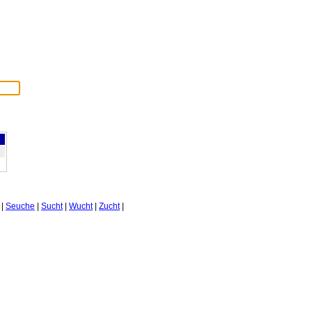
|
Seuche
|
Sucht
|
Wucht
|
Zucht
|