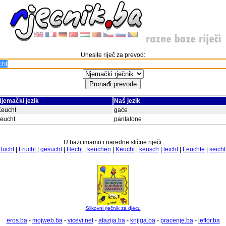
Unesite riječ za prevod:
jemački jezik
Naš jezik
Keucht
gaće
eucht
pantalone
U bazi imamo i naredne slične riječi:
Flucht
|
Frucht
|
gesucht
|
Hecht
|
keuchen
|
Keucht
|
keusch
|
leicht
|
Leuchte
|
seicht
Slikovni rječnik za djecu
eros.ba
-
mojweb.ba
-
vicevi.net
-
afazija.ba
-
knjiga.ba
-
pracenje.ba
-
leftor.ba