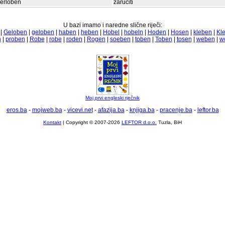
erloben
zaručiti
U bazi imamo i naredne slične riječi:
|
Geloben
|
geloben
|
haben
|
heben
|
Hobel
|
hobeln
|
Hoden
|
Hosen
|
kleben
|
Kl
n
|
proben
|
Robe
|
robe
|
roden
|
Rogen
|
soeben
|
toben
|
Toben
|
tosen
|
weben
|
w
Moj prvi engleski rječnik
eros.ba
-
mojweb.ba
-
vicevi.net
-
afazija.ba
-
knjiga.ba
-
pracenje.ba
-
leftor.ba
Kontakt
| Copyright © 2007-2026
LEFTOR d.o.o.
Tuzla, BiH