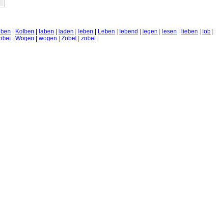
eben
|
Kolben
|
laben
|
laden
|
leben
|
Leben
|
lebend
|
legen
|
lesen
|
lieben
|
lob
|
obei
|
Wogen
|
wogen
|
Zobel
|
zobel
|