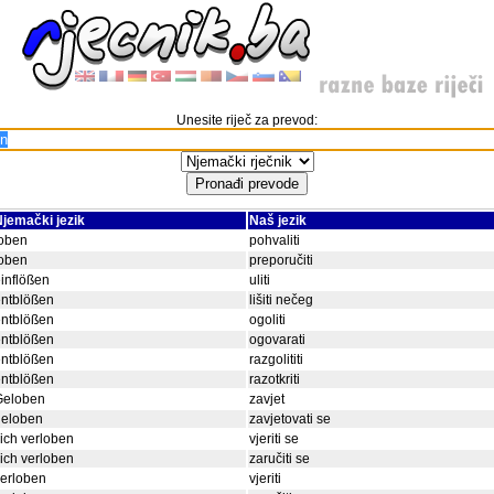
Unesite riječ za prevod:
jemački jezik
Naš jezik
loben
pohvaliti
loben
preporučiti
inflößen
uliti
entblößen
lišiti nečeg
entblößen
ogoliti
entblößen
ogovarati
entblößen
razgolititi
entblößen
razotkriti
Geloben
zavjet
geloben
zavjetovati se
ich verloben
vjeriti se
ich verloben
zaručiti se
erloben
vjeriti