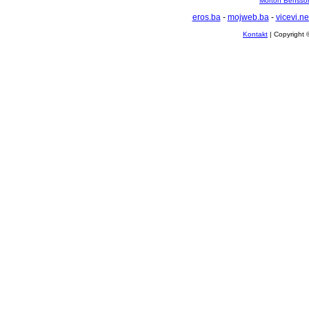
Morton Bensson
eros.ba
-
mojweb.ba
-
vicevi.ne
Kontakt
| Copyright