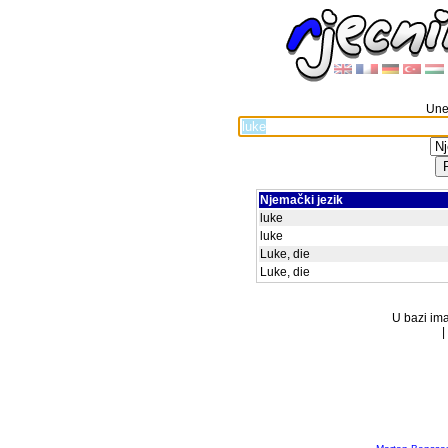
Unes
Njemački jezik
luke
luke
Luke, die
Luke, die
U bazi ima
|