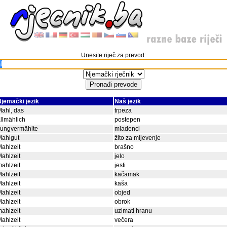
Unesite riječ za prevod:
jemački jezik
Naš jezik
ahl, das
trpeza
llmählich
postepen
Jungvermählte
mladenci
Mahlgut
žito za mljevenje
ahlzeit
brašno
ahlzeit
jelo
ahlzeit
jesti
ahlzeit
kačamak
ahlzeit
kaša
ahlzeit
objed
ahlzeit
obrok
ahlzeit
uzimati hranu
ahlzeit
večera