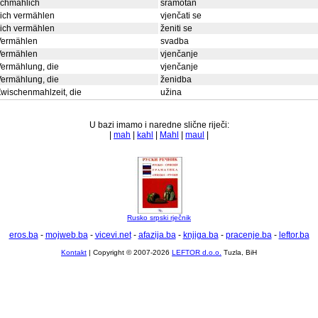
schmählich
sramotan
ich vermählen
vjenčati se
ich vermählen
ženiti se
Vermählen
svadba
Vermählen
vjenčanje
ermählung, die
vjenčanje
ermählung, die
ženidba
wischenmahlzeit, die
užina
U bazi imamo i naredne slične riječi:
|
mah
|
kahl
|
Mahl
|
maul
|
Rusko srpski rječnik
eros.ba
-
mojweb.ba
-
vicevi.net
-
afazija.ba
-
knjiga.ba
-
pracenje.ba
-
leftor.ba
Kontakt
| Copyright © 2007-2026
LEFTOR d.o.o.
Tuzla, BiH