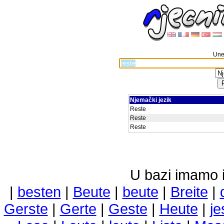
Unes
Njemački jezik
Reste
Reste
Reste
U bazi imamo i 
|
besten
|
Beute
|
beute
|
Breite
|
Gerste
|
Gerte
|
Geste
|
Heute
|
je