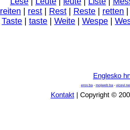
Lese
|
Leute
|
leute
|
Liste
|
Mes
reiten
|
rest
|
Rest
|
Reste
|
retten
Taste
|
taste
|
Weite
|
Wespe
|
Wes
Englesko hrv
eros.ba
-
mojweb.ba
-
vicevi.ne
Kontakt
| Copyright © 20