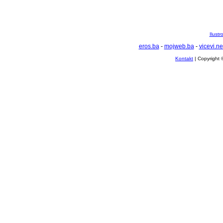
Ilustr
eros.ba
-
mojweb.ba
-
vicevi.ne
Kontakt
| Copyright