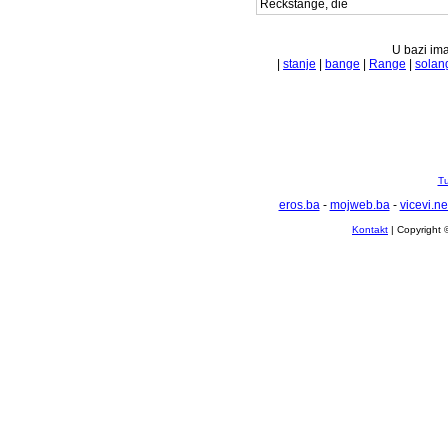
Reckstange, die
U bazi ima
|
stanje
|
bange
|
Range
|
solan
Tu
eros.ba
-
mojweb.ba
-
vicevi.ne
Kontakt
| Copyright