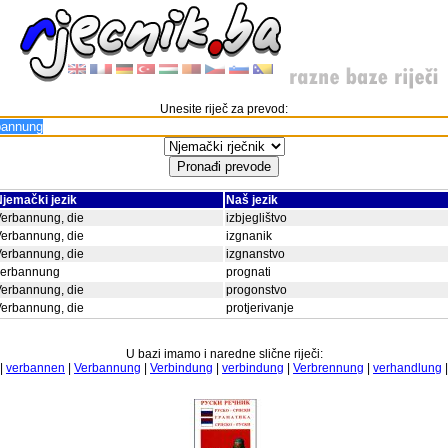
Unesite riječ za prevod:
jemački jezik
Naš jezik
erbannung, die
izbjeglištvo
erbannung, die
izgnanik
erbannung, die
izgnanstvo
verbannung
prognati
erbannung, die
progonstvo
erbannung, die
protjerivanje
U bazi imamo i naredne slične riječi:
|
verbannen
|
Verbannung
|
Verbindung
|
verbindung
|
Verbrennung
|
verhandlung
|