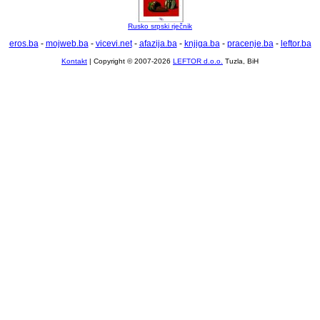
Rusko srpski rječnik
eros.ba
-
mojweb.ba
-
vicevi.net
-
afazija.ba
-
knjiga.ba
-
pracenje.ba
-
leftor.ba
Kontakt
| Copyright © 2007-2026
LEFTOR d.o.o.
Tuzla, BiH