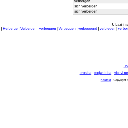
verbergen
sich verbergen
sich verbergen
U bazi ima
|
Herberge
|
Verbergen
|
verbeugen
|
Verbeugen
|
verbeugend
|
verbiegen
|
verbo
Hrv
eros.ba
-
mojweb.ba
-
vicevi.ne
Kontakt
| Copyright