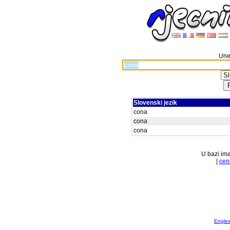
Unes
Slovenski jezik
cona
cona
cona
U bazi ima
|
cen
Englesk