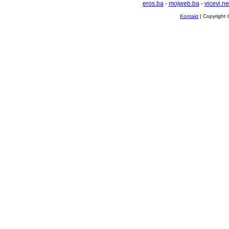
eros.ba
-
mojweb.ba
-
vicevi.ne
Kontakt
| Copyright