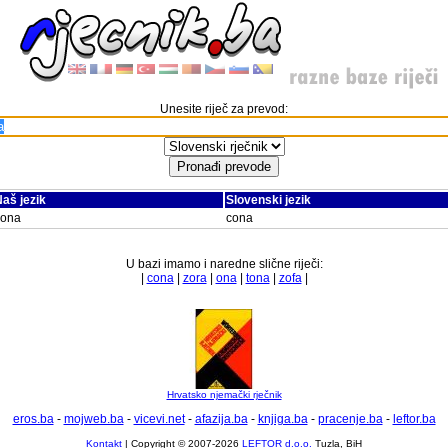
Unesite riječ za prevod:
aš jezik
Slovenski jezik
zona
cona
U bazi imamo i naredne slične riječi:
|
cona
|
zora
|
ona
|
tona
|
zofa
|
Hrvatsko njemački rječnik
eros.ba
-
mojweb.ba
-
vicevi.net
-
afazija.ba
-
knjiga.ba
-
pracenje.ba
-
leftor.ba
Kontakt
| Copyright © 2007-2026
LEFTOR d.o.o.
Tuzla, BiH