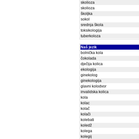
skolioza
skolioza
školjka
sokol
srednja škola
toksikologija
tuberkoloza
Naš jezik
bolnička kola
čokolada
dječija kolica
ekologija
ginekolog
ginekologija
glavni kolodvor
invalidska kolica
kola
kolac
kolač
kolači
kolebati
koledž
kolega
kolegij