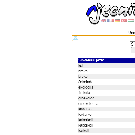
Unes
Slovenski jezik
kol
brokoli
brokoli
čokolada
ekologija
frnikola
ginekolog
ginekologija
kadarkoli
kadarkoli
kakorkoli
kakorkoli
karkoli