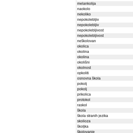
melankolija
naokolo
nekoliko
nepokolebljiv
nepokolebljiv
nepokolebljivost
nepokolebljivost
neškolovan
okolica
okolina
okolina
okolišni
okolnost
opkoliti
osnovna škola
pokolj
pokolj
prikolica
protokol
raskol
škola
škola stranih jezika
skolioza
školjka
školovanje