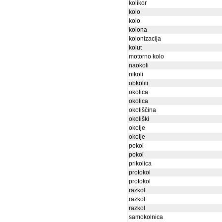
kolikor
kolo
kolo
kolona
kolonizacija
kolut
motorno kolo
naokoli
nikoli
obkoliti
okolica
okolica
okoliščina
okoliški
okolje
okolje
pokol
pokol
prikolica
protokol
protokol
razkol
razkol
razkol
samokolnica