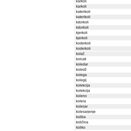
karkoli
karkoli
katerikoli
katerikoli
kdorkoli
kdorkoli
kjerkoli
kjerkoli
koderkoli
koderkoli
kolač
kolcati
koledar
koledž
kolega
kolegij
kolekcija
kolekcija
koleno
kolera
kolesar
kolesarjenje
koliba
količina
koliko