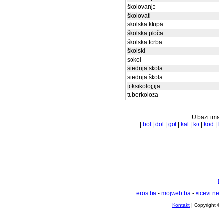
školovanje
školovati
školska klupa
školska ploča
školska torba
školski
sokol
srednja škola
srednja škola
toksikologija
tuberkoloza
U bazi ima
|
bol
|
dol
|
gol
|
kal
|
ko
|
kod
|
eros.ba
-
mojweb.ba
-
vicevi.ne
Kontakt
| Copyright