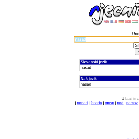
Unes
Slovenski jezik
nasad
Naš jezik
nasad
U bazi ima
|
napad
|
fasada
|
masa
|
nad
|
namaz