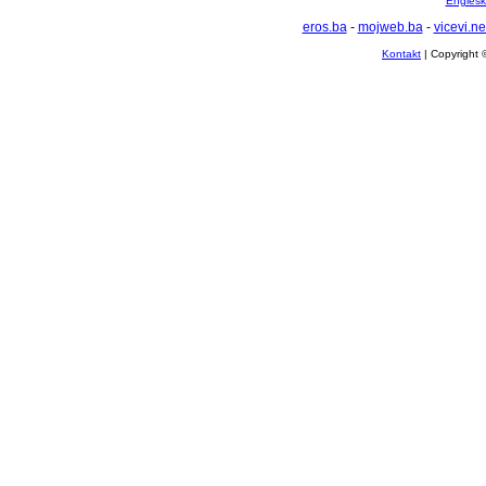
Englesko
eros.ba
-
mojweb.ba
-
vicevi.ne
Kontakt
| Copyright