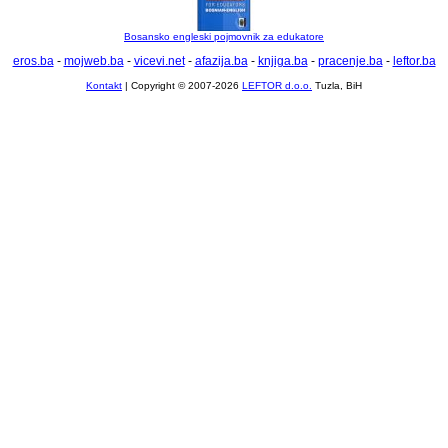
Bosansko engleski pojmovnik za edukatore
eros.ba
-
mojweb.ba
-
vicevi.net
-
afazija.ba
-
knjiga.ba
-
pracenje.ba
-
leftor.ba
Kontakt
| Copyright © 2007-2026
LEFTOR d.o.o.
Tuzla, BiH