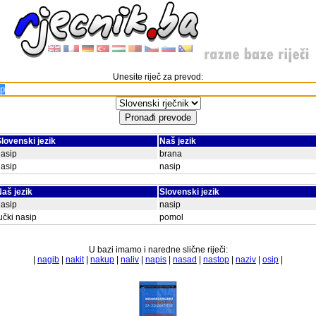
Unesite riječ za prevod:
lovenski jezik
Naš jezik
asip
brana
asip
nasip
aš jezik
Slovenski jezik
asip
nasip
učki nasip
pomol
U bazi imamo i naredne slične riječi:
|
nagib
|
nakit
|
nakup
|
naliv
|
napis
|
nasad
|
nastop
|
naziv
|
osip
|