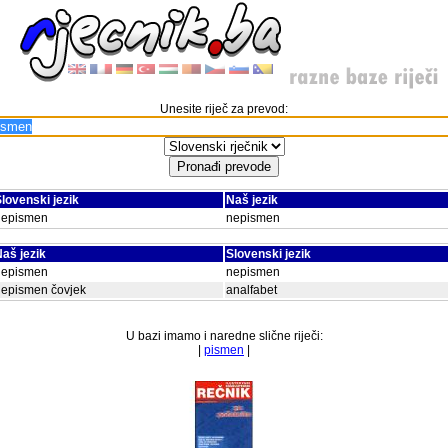
Unesite riječ za prevod:
lovenski jezik
Naš jezik
nepismen
nepismen
aš jezik
Slovenski jezik
nepismen
nepismen
nepismen čovjek
analfabet
U bazi imamo i naredne slične riječi:
|
pismen
|