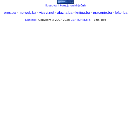
Ilustrovani kompjuterski rječnik
eros.ba
-
mojweb.ba
-
vicevi.net
-
afazija.ba
-
knjiga.ba
-
pracenje.ba
-
leftor.ba
Kontakt
| Copyright © 2007-2026
LEFTOR d.o.o.
Tuzla, BiH