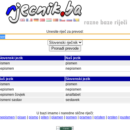
Unesite riječ za prevod:
lovenski jezik
Naš jezik
pismen
pismen
nepismen
nepismen
aš jezik
Slovenski jezik
pismen
pismen
nepismen
nepismen
nepismen čovjek
analfabet
ismeni sastav
sestavek
U bazi imamo i naredne slične riječi:
nepismen
|
pisan
|
pismo
|
piten
|
plamen
|
pomen
|
pramen
|
pristen
|
prsten
|
puste