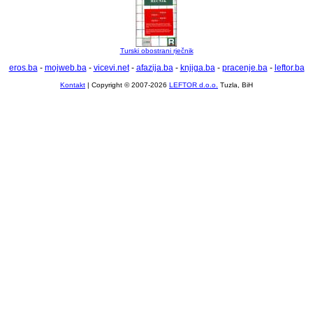
Turski obostrani rječnik
eros.ba
-
mojweb.ba
-
vicevi.net
-
afazija.ba
-
knjiga.ba
-
pracenje.ba
-
leftor.ba
Kontakt
| Copyright © 2007-2026
LEFTOR d.o.o.
Tuzla, BiH