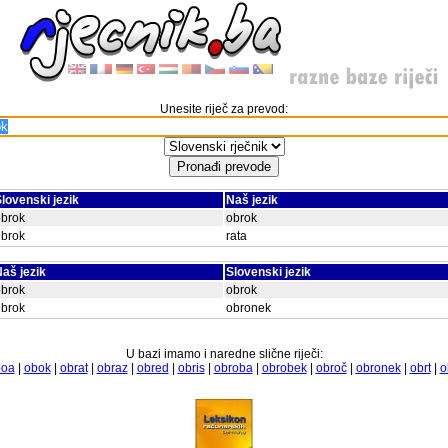
Unesite riječ za prevod:
lovenski jezik
Naš jezik
obrok
obrok
obrok
rata
aš jezik
Slovenski jezik
obrok
obrok
obrok
obronek
U bazi imamo i naredne slične riječi:
boa
|
obok
|
obrat
|
obraz
|
obred
|
obris
|
obroba
|
obrobek
|
obroč
|
obronek
|
obrt
|
o