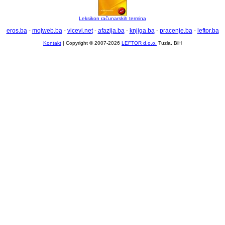
Leksikon računarskih termina
eros.ba
-
mojweb.ba
-
vicevi.net
-
afazija.ba
-
knjiga.ba
-
pracenje.ba
-
leftor.ba
Kontakt
| Copyright © 2007-2026
LEFTOR d.o.o.
Tuzla, BiH