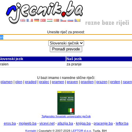
Unesite riječ za prevod:
lovenski jezik
Naš jezik
ralen
za pranje
U bazi imamo i naredne slične riječi:
|
plamen
|
plen
|
praded
|
pralec
|
pramen
|
praven
|
pravilen
|
prazen
|
prsten
|
rasen
Talijansko hrvatski univerzalni rječnik
eros.ba
-
mojweb.ba
-
vicevi.net
-
afazija.ba
-
knjiga.ba
-
pracenje.ba
-
leftor.ba
Kontakt
| Copyright © 2007-2026
LEFTOR d.o.o.
Tuzla, BiH