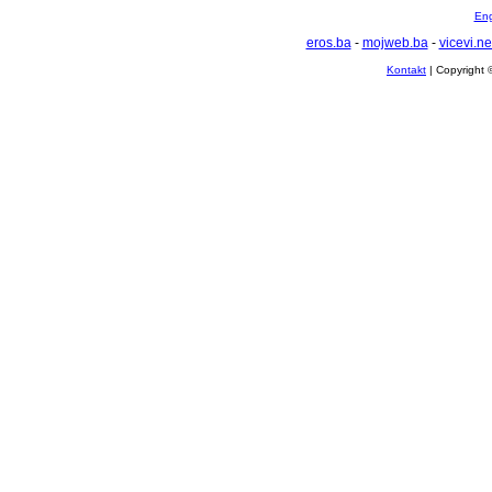
Eng
eros.ba
-
mojweb.ba
-
vicevi.ne
Kontakt
| Copyright