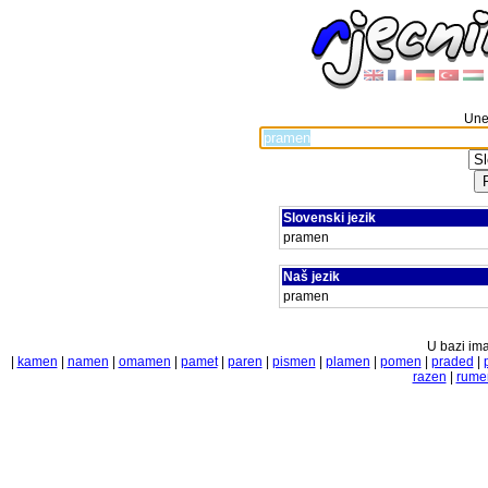
Unes
Slovenski jezik
pramen
Naš jezik
pramen
U bazi ima
|
kamen
|
namen
|
omamen
|
pamet
|
paren
|
pismen
|
plamen
|
pomen
|
praded
|
razen
|
rume