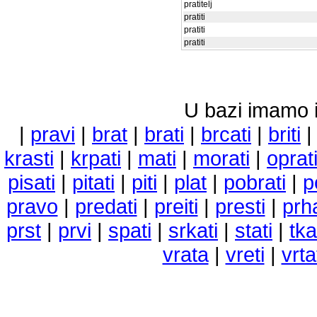
pratitelj
pratiti
pratiti
pratiti
U bazi imamo i 
|
pravi
|
brat
|
brati
|
brcati
|
briti
krasti
|
krpati
|
mati
|
morati
|
oprat
pisati
|
pitati
|
piti
|
plat
|
pobrati
|
p
pravo
|
predati
|
preiti
|
presti
|
prha
prst
|
prvi
|
spati
|
srkati
|
stati
|
tka
vrata
|
vreti
|
vrta