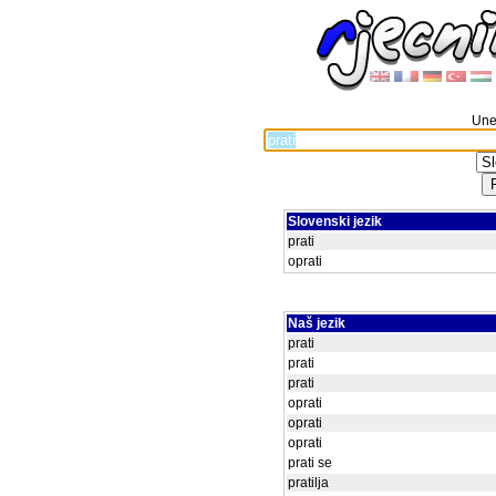
Unes
Slovenski jezik
prati
oprati
Naš jezik
prati
prati
prati
oprati
oprati
oprati
prati se
pratilja