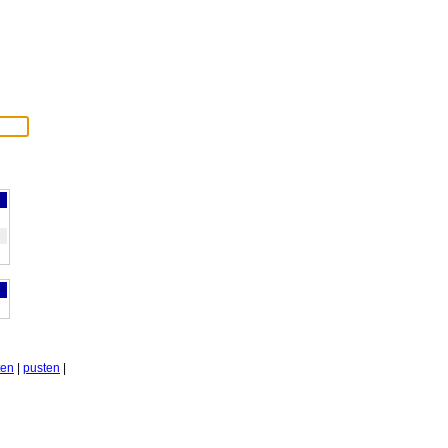
ten
|
pusten
|