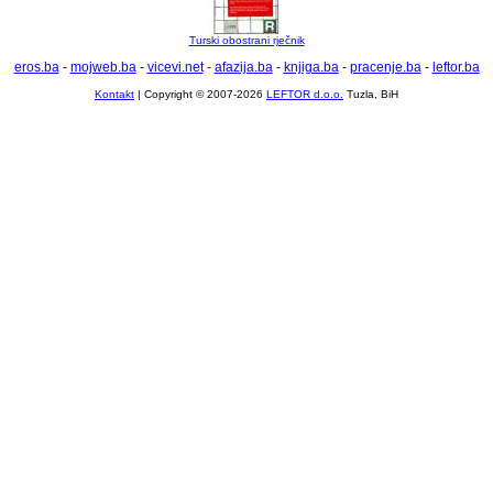
Turski obostrani rječnik
eros.ba
-
mojweb.ba
-
vicevi.net
-
afazija.ba
-
knjiga.ba
-
pracenje.ba
-
leftor.ba
Kontakt
| Copyright © 2007-2026
LEFTOR d.o.o.
Tuzla, BiH