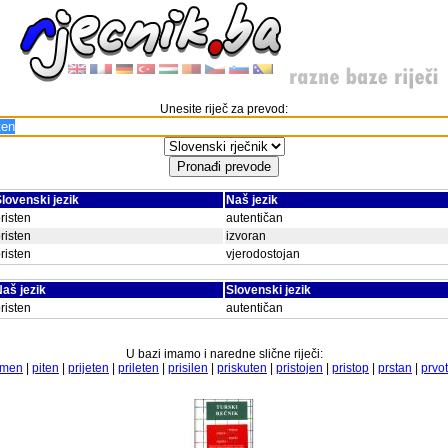
Unesite riječ za prevod:
lovenski jezik
Naš jezik
risten
autentičan
risten
izvoran
risten
vjerodostojan
aš jezik
Slovenski jezik
risten
autentičan
U bazi imamo i naredne slične riječi:
smen
|
piten
|
prijeten
|
prileten
|
prisilen
|
priskuten
|
pristojen
|
pristop
|
prstan
|
prvo