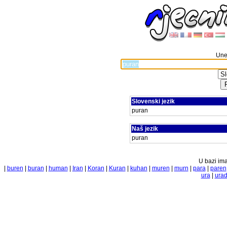
Unes
Slovenski jezik
puran
Naš jezik
puran
U bazi ima
|
buren
|
buran
|
human
|
Iran
|
Koran
|
Kuran
|
kuhan
|
muren
|
murn
|
para
|
paren
ura
|
ura