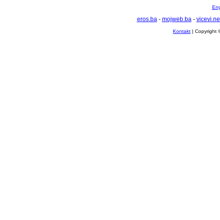
Eng
eros.ba
-
mojweb.ba
-
vicevi.ne
Kontakt
| Copyright