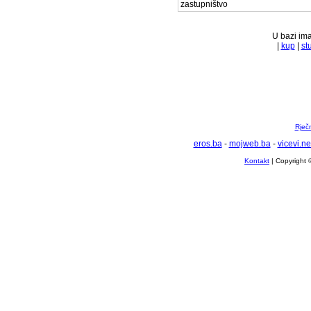
zastupništvo
U bazi ima
|
kup
|
st
Rječ
eros.ba
-
mojweb.ba
-
vicevi.ne
Kontakt
| Copyright