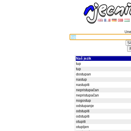
Unes
Naš jezik
tup
tup
dostupan
nastup
nastupiti
nepristupačan
nepristupačan
nogostup
odstupanje
odstupiti
odstupiti
otupiti
otupljen