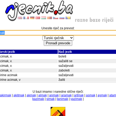
Unesite riječ za prevod:
urski jezik
Naš jezik
cimak, v.
boleti
cimak, v.
sažaliti se
cimak, v.
sažaljevati
cimak, v.
zaboleti
irine acimak
sažaljevati
irine acimak, v
žaliti
U bazi imamo i naredne slične riječi:
akirmak
|
akitmak
|
akmak
|
almak
|
anmak
|
aramak
|
artmak
|
asmak
|
aşmak
|
ata
kazimak
|
simak
|
tanimak
|
yazimak
|