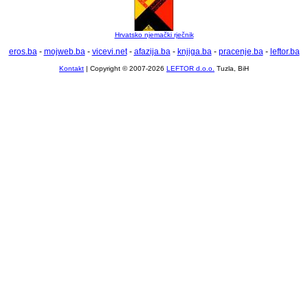
Hrvatsko njemački rječnik
eros.ba
-
mojweb.ba
-
vicevi.net
-
afazija.ba
-
knjiga.ba
-
pracenje.ba
-
leftor.ba
Kontakt
| Copyright © 2007-2026
LEFTOR d.o.o.
Tuzla, BiH