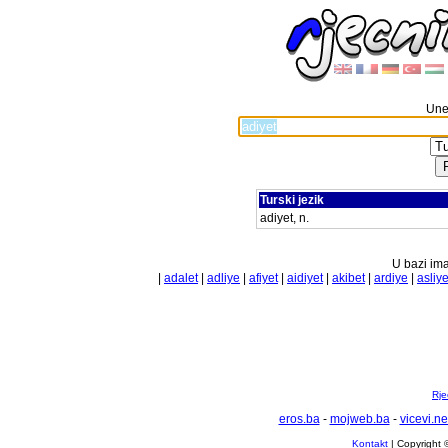
Unes
Turski jezik
adiyet, n.
U bazi ima
|
adalet
|
adliye
|
afiyet
|
aidiyet
|
akibet
|
ardiye
|
asliye
Rje
eros.ba
-
mojweb.ba
-
vicevi.ne
Kontakt
| Copyright