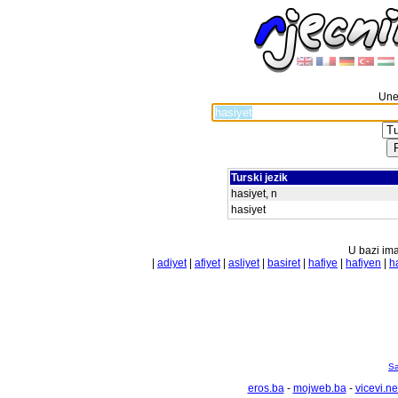
Unes
Turski jezik
hasiyet, n
hasiyet
U bazi ima
|
adiyet
|
afiyet
|
asliyet
|
basiret
|
hafiye
|
hafiyen
|
h
Sa
eros.ba
-
mojweb.ba
-
vicevi.ne