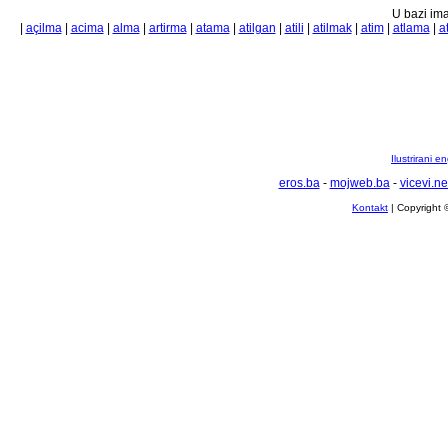
U bazi ima
|
açilma
|
acima
|
alma
|
artirma
|
atama
|
atilgan
|
atili
|
atilmak
|
atim
|
atlama
|
a
Ilustrirani 
eros.ba
-
mojweb.ba
-
vicevi.ne
Kontakt
| Copyright