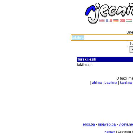
Unes
Turski jezik
takilma, n
U bazi ima
|
atilma
|
bayilma
|
karilma
eros.ba
-
mojweb.ba
-
vicevi.ne
Kontakt
| Copyright