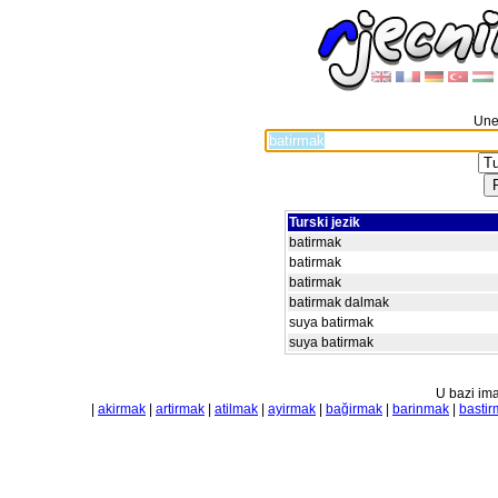
Unes
Turski jezik
batirmak
batirmak
batirmak
batirmak dalmak
suya batirmak
suya batirmak
U bazi ima
|
akirmak
|
artirmak
|
atilmak
|
ayirmak
|
bağirmak
|
barinmak
|
basti