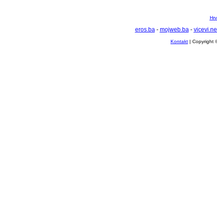
Hrv
eros.ba
-
mojweb.ba
-
vicevi.ne
Kontakt
| Copyright