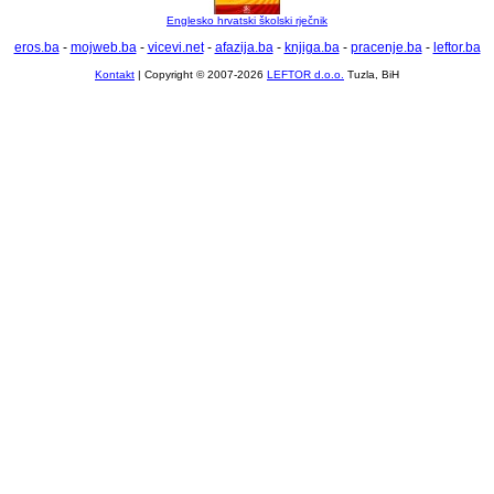
Englesko hrvatski školski rječnik
eros.ba
-
mojweb.ba
-
vicevi.net
-
afazija.ba
-
knjiga.ba
-
pracenje.ba
-
leftor.ba
Kontakt
| Copyright © 2007-2026
LEFTOR d.o.o.
Tuzla, BiH