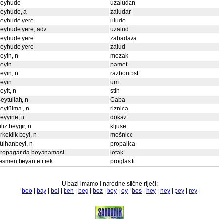
beyhude
uzaludan
beyhude, a
zaludan
beyhude yere
uludo
eyhude yere, adv
uzalud
beyhude yere
zabadava
beyhude yere
zalud
eyin, n
mozak
eyin
pamet
eyin, n
razboritost
eyin
um
eyit, n
stih
eytullah, n
Caba
eytülmal, n
riznica
eyyine, n
dokaz
iliz beygir, n
kljuse
rkeklik beyi, n
mošnice
ülhanbeyi, n
propalica
propaganda beyanamasi
letak
resmen beyan etmek
proglasiti
U bazi imamo i naredne slične riječi:
|
beo
|
bay
|
bel
|
ben
|
beg
|
bez
|
boy
|
ey
|
bes
|
hey
|
ney
|
pey
|
rey
|