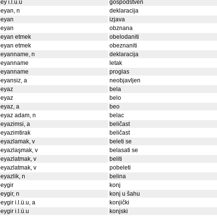
ey i.l.ü.u
gospodstven
eyan, n
deklaracija
beyan
izjava
beyan
obznana
beyan etmek
obelodaniti
beyan etmek
obeznaniti
beyanname, n
deklaracija
beyanname
letak
beyanname
proglas
eyansiz, a
neobjavljen
beyaz
bela
beyaz
belo
eyaz, a
beo
beyaz adam, n
belac
eyazimsi, a
beličast
eyazimtirak
beličast
eyazlamak, v
beleti se
eyazlaşmak, v
belasati se
eyazlatmak, v
beliti
eyazlatmak, v
pobeleti
eyazlik, n
belina
eygir
konj
eygir, n
konj u šahu
eygir i.l.ü.u, a
konjički
eygir i.l.ü.u
konjski