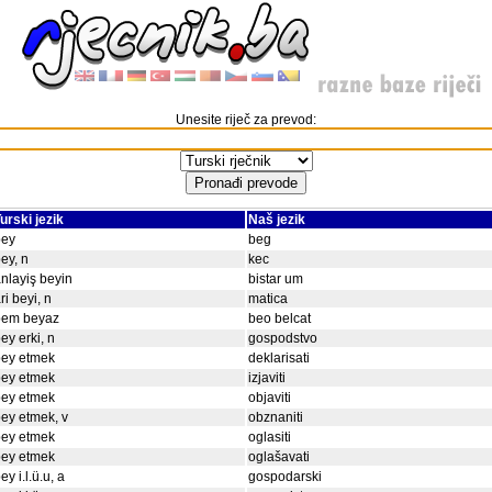
Unesite riječ za prevod:
urski jezik
Naš jezik
bey
beg
ey, n
kec
nlayiş beyin
bistar um
ri beyi, n
matica
bem beyaz
beo belcat
ey erki, n
gospodstvo
bey etmek
deklarisati
bey etmek
izjaviti
bey etmek
objaviti
ey etmek, v
obznaniti
bey etmek
oglasiti
bey etmek
oglašavati
ey i.l.ü.u, a
gospodarski