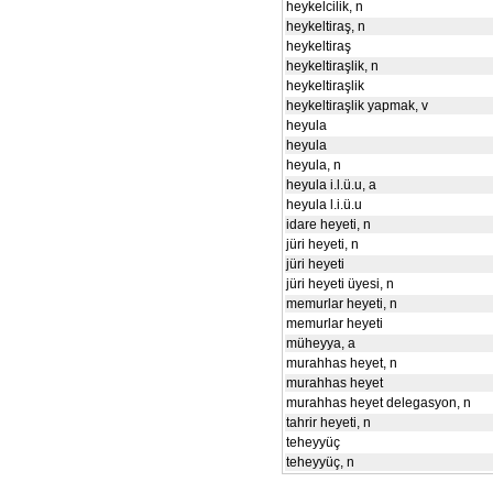
heykelcilik, n
heykeltiraş, n
heykeltiraş
heykeltiraşlik, n
heykeltiraşlik
heykeltiraşlik yapmak, v
heyula
heyula
heyula, n
heyula i.l.ü.u, a
heyula l.i.ü.u
idare heyeti, n
jüri heyeti, n
jüri heyeti
jüri heyeti üyesi, n
memurlar heyeti, n
memurlar heyeti
müheyya, a
murahhas heyet, n
murahhas heyet
murahhas heyet delegasyon, n
tahrir heyeti, n
teheyyüç
teheyyüç, n