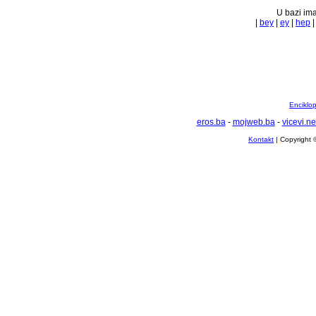
U bazi ima
|
bey
|
ey
|
hep
Enciklop
eros.ba
-
mojweb.ba
-
vicevi.ne
Kontakt
| Copyright